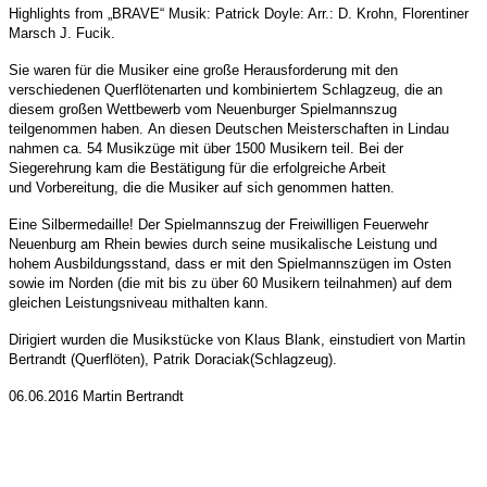
Highlights from
„BRAVE“ Musik: Patrick Doyle: Arr.: D. Krohn, Florentiner
Marsch J. Fucik.
Sie waren für die Musiker eine große Herausforderung mit den
verschiedenen Querflötenarten und kombiniertem Schlagzeug, die an
diesem großen Wettbewerb vom Neuenburger Spielmannszug
teilgenommen haben.
An diesen Deutschen Meisterschaften in Lindau
nahmen ca. 54 Musikzüge mit über 1500 Musikern teil.
Bei der
Siegerehrung kam die Bestätigung für die erfolgreiche Arbeit
und
Vorbereitung, die die Musiker auf sich genommen hatten.
Eine Silbermedaille!
Der Spielmannszug der Freiwilligen Feuerwehr
Neuenburg am Rhein bewies durch
seine musikalische Leistung und
hohem Ausbildungsstand, dass er mit den Spielmannszügen im Osten
sowie im Norden (die mit bis zu über 60 Musikern teilnahmen) auf dem
gleichen Leistungsniveau mithalten kann.
Dirigiert wurden die Musikstücke von Klaus Blank, einstudiert von Martin
Bertrandt (Querflöten), Patrik Doraciak
(Schlagzeug).
06.06.2016 Martin Bertrandt