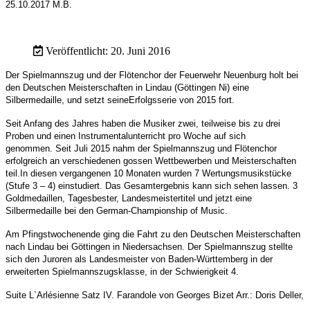
25.10.2017 M.B.
Veröffentlicht: 20. Juni 2016
Der Spielmannszug und der Flötenchor der Feuerwehr Neuenburg holt bei
den Deutschen Meisterschaften in Lindau (Göttingen Ni) eine
Silbermedaille, und
setzt seineErfolgsserie von 2015 fort.
Seit Anfang des Jahres haben die Musiker zwei, teilweise bis zu drei
Proben und einen Instrumentalunterricht pro Woche auf sich
genommen.
Seit Juli 2015 nahm der Spielmannszug und Flötenchor
erfolgreich an verschiedenen gossen Wettbewerben und Meisterschaften
teil.
In diesen vergangenen 10 Monaten wurden 7 Wertungsmusikstücke
(Stufe 3 – 4) einstudiert.
Das Gesamtergebnis kann sich sehen lassen.
3
Goldmedaillen, Tagesbester, Landesmeister
titel und jetzt eine
Silbermedaille bei den German-Championship of Music.
Am Pfingstwochenende ging die Fahrt zu den Deutschen Meisterschaften
nach Lindau bei Göttingen in Niedersachsen. Der Spielmannszug stellte
sich den Juroren als Landesmeister von Baden-Württemberg in der
erweiterten Spielmannszugsklasse, in der Schwierigkeit 4.
Suite L`Arlésienne Satz IV. Farandole von Georges Bizet Arr.: Doris Deller,