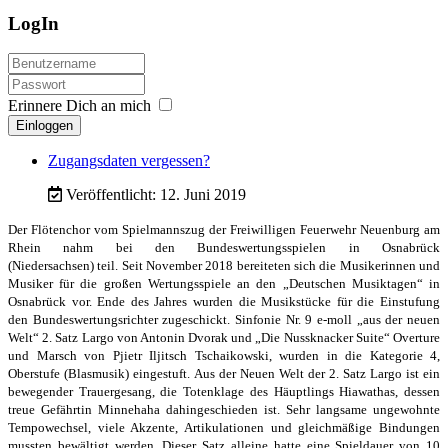
LogIn
Erinnere Dich an mich
Einloggen
Zugangsdaten vergessen?
Veröffentlicht: 12. Juni 2019
Der Flötenchor vom Spielmannszug der Freiwilligen Feuerwehr
Neuenburg am
Rhein nahm bei den Bundeswertungsspielen in Osnabrück
(Niedersachsen)
teil.
Seit November 2018 bereiteten sich die
Musikerinnen und
Musiker für die großen Wertungsspiele an den „Deutschen Musiktagen“
in
Osnabrück vor. Ende des Jahres wurden die Musikstücke für die Einstufung
den
Bundeswertungsrichter zugeschickt. Sinfonie Nr. 9 e-moll „aus der neuen
Welt“ 2. Satz
Largo von Antonin Dvorak und „Die Nussknacker Suite“ Overture
und Marsch von
Pjietr Iljitsch Tschaikowski, wurden in die Kategorie 4,
Oberstufe (Blasmusik) eingestuft.
Aus der Neuen Welt der 2. Satz Largo ist ein
bewegender Trauergesang, die Totenklage
des Häuptlings Hiawathas, dessen
treue Gefährtin Minnehaha dahingeschieden ist.
Sehr langsame ungewohnte
Tempowechsel, viele Akzente, Artikulationen und gleichmäßige
Bindungen
mussten bewältigt werden. Dieser Satz alleine hatte eine Spieldauer von 10