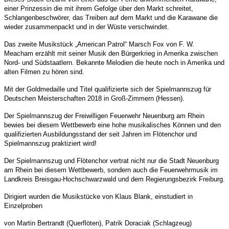
einer Prinzessin die mit ihrem Gefolge über den Markt schreitet,
Schlangenbeschwörer, das Treiben auf dem Markt und die
Karawane die
wieder zusammenpackt und in der Wüste verschwindet.
Das zweite
Musikstück „American Patrol“ Marsch Fox von F. W.
Meacham erzählt mit seiner
Musik den Bürgerkrieg in Amerika zwischen
Nord- und Südstaatlern. Bekannte
Melodien die heute noch in Amerika und
alten Filmen zu hören sind.
Mit der Goldmedaille und Titel qualifizierte sich der Spielmannszug für
Deutschen Meisterschaften 2018 in Groß-Zimmern (Hessen).
Der Spielmannszug der Freiwilligen Feuerwehr Neuenburg am Rhein
bewies bei diesem
Wettbewerb eine hohe musikalisches Können und den
qualifizierten Ausbildungs
stand der seit Jahren im Flötenchor und
Spielmannszug praktiziert wird!
Der Spielmannszug und Flötenchor vertrat nicht nur die Stadt Neuenburg
am Rhein
bei diesem Wettbewerb, sondern auch die Feuerwehrmusik im
Landkreis Breisgau-Hochschwarzwald und dem Regierungsbezirk Freiburg.
Dirigiert wurden die Musikstücke von Klaus Blank, einstudiert in
Einzelproben
von Martin Bertrandt (Querflöten), Patrik Doraciak (Schlagzeug)