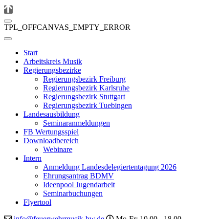
TPL_OFFCANVAS_EMPTY_ERROR
Start
Arbeitskreis Musik
Regierungsbezirke
Regierungsbezirk Freiburg
Regierungsbezirk Karlsruhe
Regierungsbezirk Stuttgart
Regierungsbezirk Tuebingen
Landesausbildung
Seminaranmeldungen
FB Wertungsspiel
Downloadbereich
Webinare
Intern
Anmeldung Landesdelegiertentagung 2026
Ehrungsantrag BDMV
Ideenpool Jugendarbeit
Seminarbuchungen
Flyertool
info@feuerwehrmusik-bw.de
Mo-Fr: 10.00 - 18.00