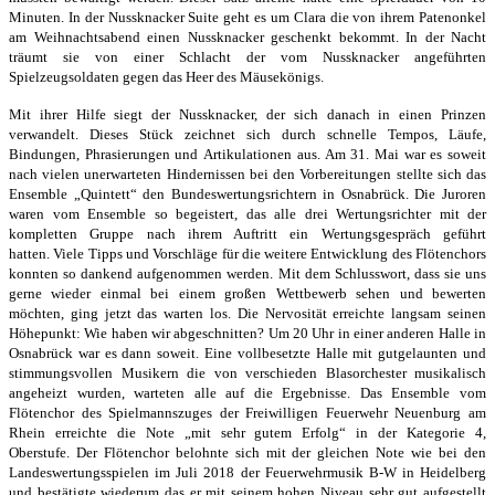
Minuten. In der Nussknacker Suite geht es um Clara die von ihrem Patenonkel
am Weihnachtsabend einen Nussknacker geschenkt bekommt. In der Nacht
träumt sie von einer Schlacht der vom Nussknacker angeführten
Spielzeugsoldaten gegen das Heer des Mäusekönigs.
Mit ihrer Hilfe siegt der Nussknacker, der sich danach in einen Prinzen
verwandelt. Dieses
Stück zeichnet sich durch schnelle Tempos, Läufe,
Bindungen, Phrasierungen und
Artikulationen aus. Am 31. Mai war es soweit
nach vielen unerwarteten Hindernissen
bei den Vorbereitungen stellte sich das
Ensemble „Quintett“ den Bundeswertungsrichtern
in Osnabrück. Die Juroren
waren vom Ensemble so begeistert, das alle drei Wertungsrichter
mit der
kompletten Gruppe nach ihrem Auftritt ein Wertungsgespräch geführt
hatten.
Viele Tipps und Vorschläge für die weitere Entwicklung des Flötenchors
konnten so
dankend aufgenommen werden.
Mit dem Schlusswort, dass sie uns
gerne wieder einmal bei einem großen Wettbewerb
sehen und bewerten
möchten, ging jetzt das warten los.
Die Nervosität erreichte langsam seinen
Höhepunkt: Wie haben wir abgeschnitten?
Um 20 Uhr in einer anderen Halle in
Osnabrück war es dann soweit. Eine vollbesetzte
Halle mit gutgelaunten und
stimmungsvollen Musikern die von verschieden Blasorchester
musikalisch
angeheizt wurden, warteten alle auf die Ergebnisse.
Das Ensemble vom
Flötenchor des Spielmannszuges der Freiwilligen Feuerwehr Neuenburg
am
Rhein erreichte die Note „mit sehr gutem Erfolg“ in der Kategorie 4,
Oberstufe.
Der Flötenchor belohnte sich mit der gleichen Note wie bei den
Landeswertungsspielen im Juli 2018 der Feuerwehrmusik B-W in Heidelberg
und bestätigte wiederum das er mit
seinem hohen Niveau sehr gut aufgestellt