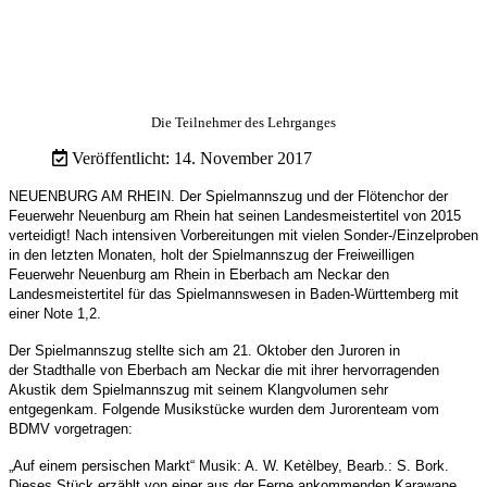
Die Teilnehmer des Lehrganges
Veröffentlicht: 14. November 2017
NEUENBURG AM RHEIN. Der Spielmannszug und der Flötenchor der
Feuerwehr Neuenburg am Rhein hat seinen Landesmeistertitel von 2015
verteidigt!
Nach intensiven Vorbereitungen mit vielen Sonder-/Einzelproben
in den letzten Monaten, holt der Spielmannszug der Freiweilligen
Feuerwehr Neuenburg am Rhein in
Eberbach am Neckar den
Landesmeistertitel für das Spielmannswesen
in Baden-Württemberg mit
einer Note 1,2.
Der Spielmannszug stellte sich am 21. Oktober den Juroren in
der
Stadthalle von Eberbach am Neckar die mit ihrer hervorragenden
Akustik dem
Spielmannszug mit seinem Klangvolumen sehr
entgegenkam.
Folgende Musikstücke wurden dem Jurorenteam vom
BDMV vorgetragen:
„Auf einem persischen Markt“ Musik: A. W. Ketèlbey, Bearb.: S. Bork.
Dieses Stück
erzählt von einer aus der Ferne ankommenden Karawane,