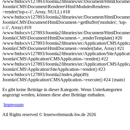
/www/htdocs/v127893/Joomla2/libraries/src/Document/HtmlDocumen
Joomla\CMS\Document\Renderer\Html\ModulesRenderer-
>render('top-c-1', Array, NULL) #18
/www/htdocs/v127893/Joomla2/libraries/src/Document/HtmlDocumen
Joomla\CMS\Document\HtmlDocument->getBuffer('modules', 'top-
c-1', Array) #19
/www/htdocs/v127893/Joomla2/libraries/src/Document/HtmlDocumen
Joomla\CMS\Document\HtmlDocument->_renderTemplate() #20
/www/htdocs/v127893/Joomla2/libraries/src/Application/CMSApplica
Joomla\CMS\Document\HtmlDocument->render(false, Array) #21
/www/htdocs/v127893/Joomla2/libraries/src/Application/SiteApplicat
Joomla\CMS\Application\CMSApplication->render() #22
/www/htdocs/v127893/Joomla2/libraries/src/Application/CMSApplica
Joomla\CMS\Application\SiteApplication->render() #23
/www/htdocs/v127893/Joomla2/index.php(49):
Joomla\CMS\Application\CMSApplication->execute() #24 {main}
Es gibt keine Beiträge in dieser Kategorie. Wenn Unterkategorien
angezeigt werden, können diese aber Beiträge enthalten.
Impressum
All Rights reserved © feuerwehrmusik-bw.de 2026