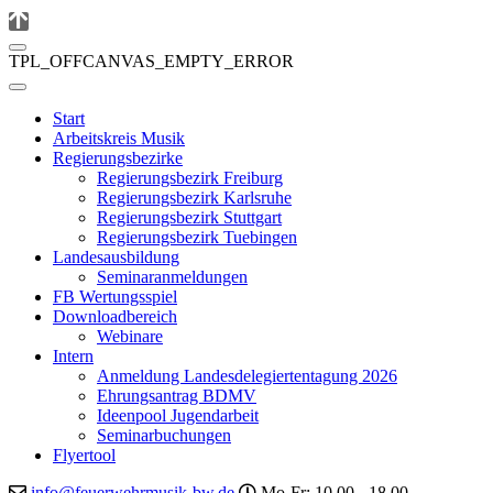
TPL_OFFCANVAS_EMPTY_ERROR
Start
Arbeitskreis Musik
Regierungsbezirke
Regierungsbezirk Freiburg
Regierungsbezirk Karlsruhe
Regierungsbezirk Stuttgart
Regierungsbezirk Tuebingen
Landesausbildung
Seminaranmeldungen
FB Wertungsspiel
Downloadbereich
Webinare
Intern
Anmeldung Landesdelegiertentagung 2026
Ehrungsantrag BDMV
Ideenpool Jugendarbeit
Seminarbuchungen
Flyertool
info@feuerwehrmusik-bw.de
Mo-Fr: 10.00 - 18.00