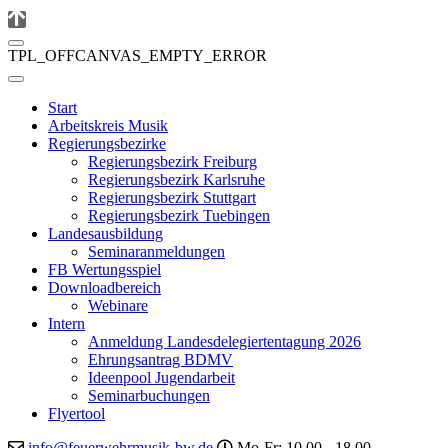
TPL_OFFCANVAS_EMPTY_ERROR
Start
Arbeitskreis Musik
Regierungsbezirke
Regierungsbezirk Freiburg
Regierungsbezirk Karlsruhe
Regierungsbezirk Stuttgart
Regierungsbezirk Tuebingen
Landesausbildung
Seminaranmeldungen
FB Wertungsspiel
Downloadbereich
Webinare
Intern
Anmeldung Landesdelegiertentagung 2026
Ehrungsantrag BDMV
Ideenpool Jugendarbeit
Seminarbuchungen
Flyertool
info@feuerwehrmusik-bw.de
Mo-Fr: 10.00 - 18.00