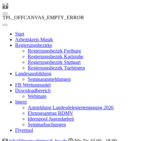
TPL_OFFCANVAS_EMPTY_ERROR
Start
Arbeitskreis Musik
Regierungsbezirke
Regierungsbezirk Freiburg
Regierungsbezirk Karlsruhe
Regierungsbezirk Stuttgart
Regierungsbezirk Tuebingen
Landesausbildung
Seminaranmeldungen
FB Wertungsspiel
Downloadbereich
Webinare
Intern
Anmeldung Landesdelegiertentagung 2026
Ehrungsantrag BDMV
Ideenpool Jugendarbeit
Seminarbuchungen
Flyertool
info@feuerwehrmusik-bw.de
Mo-Fr: 10.00 - 18.00