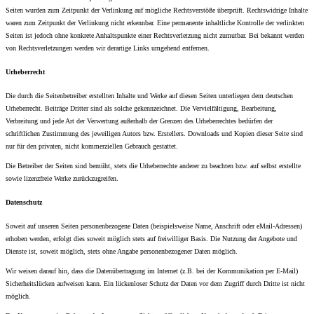
Seiten wurden zum Zeitpunkt der Verlinkung auf mögliche Rechtsverstöße überprüft. Rechtswidrige Inhalte
waren zum Zeitpunkt der Verlinkung nicht erkennbar. Eine permanente inhaltliche Kontrolle der verlinkten
Seiten ist jedoch ohne konkrete Anhaltspunkte einer Rechtsverletzung nicht zumutbar. Bei bekannt werden
von Rechtsverletzungen werden wir derartige Links umgehend entfernen.
Urheberrecht
Die durch die Seitenbetreiber erstellten Inhalte und Werke auf diesen Seiten unterliegen dem deutschen
Urheberrecht. Beiträge Dritter sind als solche gekennzeichnet. Die Vervielfältigung, Bearbeitung,
Verbreitung und jede Art der Verwertung außerhalb der Grenzen des Urheberrechtes bedürfen der
schriftlichen Zustimmung des jeweiligen Autors bzw. Erstellers. Downloads und Kopien dieser Seite sind
nur für den privaten, nicht kommerziellen Gebrauch gestattet.
Die Betreiber der Seiten sind bemüht, stets die Urheberrechte anderer zu beachten bzw. auf selbst erstellte
sowie lizenzfreie Werke zurückzugreifen.
Datenschutz
Soweit auf unseren Seiten personenbezogene Daten (beispielsweise Name, Anschrift oder eMail-Adressen)
erhoben werden, erfolgt dies soweit möglich stets auf freiwilliger Basis. Die Nutzung der Angebote und
Dienste ist, soweit möglich, stets ohne Angabe personenbezogener Daten möglich.
Wir weisen darauf hin, dass die Datenübertragung im Internet (z.B. bei der Kommunikation per E-Mail)
Sicherheitslücken aufweisen kann. Ein lückenloser Schutz der Daten vor dem Zugriff durch Dritte ist nicht
möglich.