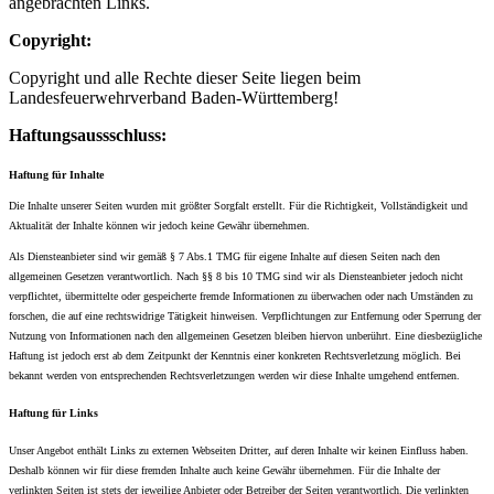
angebrachten Links.
Copyright:
Copyright und alle Rechte dieser Seite liegen beim
Landesfeuerwehrverband Baden-Württemberg!
Haftungsaussschluss:
Haftung für Inhalte
Die Inhalte unserer Seiten wurden mit größter Sorgfalt erstellt. Für die Richtigkeit, Vollständigkeit und
Aktualität der Inhalte können wir jedoch keine Gewähr übernehmen.
Als Diensteanbieter sind wir gemäß § 7 Abs.1 TMG für eigene Inhalte auf diesen Seiten nach den
allgemeinen Gesetzen verantwortlich. Nach §§ 8 bis 10 TMG sind wir als Diensteanbieter jedoch nicht
verpflichtet, übermittelte oder gespeicherte fremde Informationen zu überwachen oder nach Umständen zu
forschen, die auf eine rechtswidrige Tätigkeit hinweisen. Verpflichtungen zur Entfernung oder Sperrung der
Nutzung von Informationen nach den allgemeinen Gesetzen bleiben hiervon unberührt. Eine diesbezügliche
Haftung ist jedoch erst ab dem Zeitpunkt der Kenntnis einer konkreten Rechtsverletzung möglich. Bei
bekannt werden von entsprechenden Rechtsverletzungen werden wir diese Inhalte umgehend entfernen.
Haftung für Links
Unser Angebot enthält Links zu externen Webseiten Dritter, auf deren Inhalte wir keinen Einfluss haben.
Deshalb können wir für diese fremden Inhalte auch keine Gewähr übernehmen. Für die Inhalte der
verlinkten Seiten ist stets der jeweilige Anbieter oder Betreiber der Seiten verantwortlich. Die verlinkten