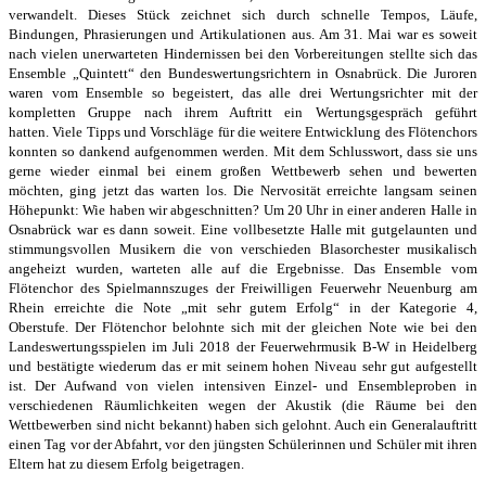
verwandelt. Dieses
Stück zeichnet sich durch schnelle Tempos, Läufe,
Bindungen, Phrasierungen und
Artikulationen aus. Am 31. Mai war es soweit
nach vielen unerwarteten Hindernissen
bei den Vorbereitungen stellte sich das
Ensemble „Quintett“ den Bundeswertungsrichtern
in Osnabrück. Die Juroren
waren vom Ensemble so begeistert, das alle drei Wertungsrichter
mit der
kompletten Gruppe nach ihrem Auftritt ein Wertungsgespräch geführt
hatten.
Viele Tipps und Vorschläge für die weitere Entwicklung des Flötenchors
konnten so
dankend aufgenommen werden.
Mit dem Schlusswort, dass sie uns
gerne wieder einmal bei einem großen Wettbewerb
sehen und bewerten
möchten, ging jetzt das warten los.
Die Nervosität erreichte langsam seinen
Höhepunkt: Wie haben wir abgeschnitten?
Um 20 Uhr in einer anderen Halle in
Osnabrück war es dann soweit. Eine vollbesetzte
Halle mit gutgelaunten und
stimmungsvollen Musikern die von verschieden Blasorchester
musikalisch
angeheizt wurden, warteten alle auf die Ergebnisse.
Das Ensemble vom
Flötenchor des Spielmannszuges der Freiwilligen Feuerwehr Neuenburg
am
Rhein erreichte die Note „mit sehr gutem Erfolg“ in der Kategorie 4,
Oberstufe.
Der Flötenchor belohnte sich mit der gleichen Note wie bei den
Landeswertungsspielen im Juli 2018 der Feuerwehrmusik B-W in Heidelberg
und bestätigte wiederum das er mit
seinem hohen Niveau sehr gut aufgestellt
ist. D
er Aufwand von vielen intensiven Einzel- und Ensembleproben in
verschiedenen Räumlich
keiten wegen der Akustik (die Räume bei den
Wettbewerben sind nicht bekannt) haben
sich gelohnt. Auch ein Generalauftritt
einen Tag vor der Abfahrt, vor den jüngsten Schülerinnen und Schüler mit ihren
Eltern hat zu diesem Erfolg beigetragen.