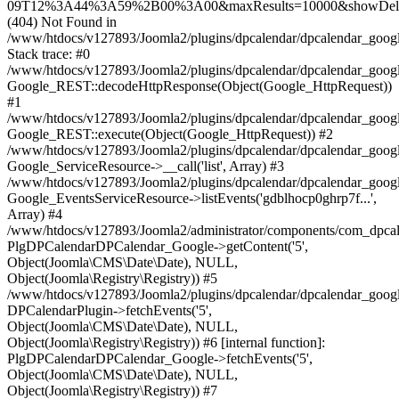
09T12%3A44%3A59%2B00%3A00&maxResults=10000&showDelet
(404) Not Found in
/www/htdocs/v127893/Joomla2/plugins/dpcalendar/dpcalendar_googl
Stack trace: #0
/www/htdocs/v127893/Joomla2/plugins/dpcalendar/dpcalendar_googl
Google_REST::decodeHttpResponse(Object(Google_HttpRequest))
#1
/www/htdocs/v127893/Joomla2/plugins/dpcalendar/dpcalendar_google
Google_REST::execute(Object(Google_HttpRequest)) #2
/www/htdocs/v127893/Joomla2/plugins/dpcalendar/dpcalendar_google
Google_ServiceResource->__call('list', Array) #3
/www/htdocs/v127893/Joomla2/plugins/dpcalendar/dpcalendar_googl
Google_EventsServiceResource->listEvents('gdblhocp0ghrp7f...',
Array) #4
/www/htdocs/v127893/Joomla2/administrator/components/com_dpcalen
PlgDPCalendarDPCalendar_Google->getContent('5',
Object(Joomla\CMS\Date\Date), NULL,
Object(Joomla\Registry\Registry)) #5
/www/htdocs/v127893/Joomla2/plugins/dpcalendar/dpcalendar_googl
DPCalendarPlugin->fetchEvents('5',
Object(Joomla\CMS\Date\Date), NULL,
Object(Joomla\Registry\Registry)) #6 [internal function]:
PlgDPCalendarDPCalendar_Google->fetchEvents('5',
Object(Joomla\CMS\Date\Date), NULL,
Object(Joomla\Registry\Registry)) #7