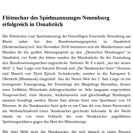
Flötenchor des Spielmannszuges Neuenburg
erfolgreich in Osnabrück
Der Flötenchor vom Spielmannszug der Freiwilligen Feuerwehr
Neuenburg am
Rhein nahm bei den Bundeswertungsspielen in Osnabrück
(Niedersachsen)
teil.
Seit November 2018 bereiteten sich die
Musikerinnen und
Musiker für die großen Wertungsspiele an den „Deutschen Musiktagen“
in
Osnabrück vor. Ende des Jahres wurden die Musikstücke für die Einstufung
den
Bundeswertungsrichter zugeschickt. Sinfonie Nr. 9 e-moll „aus der neuen
Welt“ 2. Satz
Largo von Antonin Dvorak und „Die Nussknacker Suite“ Overture
und Marsch von
Pjietr Iljitsch Tschaikowski, wurden in die Kategorie 4,
Oberstufe (Blasmusik) eingestuft.
Aus der Neuen Welt der 2. Satz Largo ist ein
bewegender Trauergesang, die Totenklage
des Häuptlings Hiawathas, dessen
treue Gefährtin Minnehaha dahingeschieden ist.
Sehr langsame ungewohnte
Tempowechsel, viele Akzente, Artikulationen und gleichmäßige
Bindungen
mussten bewältigt werden. Dieser Satz alleine hatte eine Spieldauer von 10
Minuten. In der Nussknacker Suite geht es um Clara die von ihrem Patenonkel
am Weihnachtsabend einen Nussknacker geschenkt bekommt. In der Nacht
träumt sie von einer Schlacht der vom Nussknacker angeführten
Spielzeugsoldaten gegen das Heer des Mäusekönigs.
Mit ihrer Hilfe siegt der Nussknacker, der sich danach in einen Prinzen