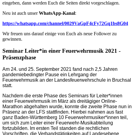
eingeben, dann werden Euch die Seiten direkt vorgeschlagen.
Neu ist auch unser
WhatsApp-Kanal
:
https://whatsapp.com/channel/0029VaGpF4cFy72Gq1bs8G04
Wir freuen uns darauf einige von Euch als neue Follower zu
gewinnen.
Seminar Leiter*in einer Feuerwehrmusik 2021 -
Präsenzphase
Am 24. und 25. September 2021 fand nach 2,5 Jahren
pandemiebedingter Pause ein Lehrgang der
Feuerwehrmusik an der Landesfeuerwehrschule in Bruchsal
statt.
Nachdem die erste Phase des Seminars für Leiter*innen
einer Feuerwehrmusik im März als dreitägiger Online-
Marathon abgehalten wurde, konnte die zweite Phase nun in
Präsenz an der LFS stattfinden. Hierbei nahmen aus fast
ganz Baden-Württemberg 10 Feuerwehrmusiker*innen teil,
um sich zum Leiter einer Feuerwehr-Musikabteilung
fortzubilden. Im ersten Teil standen die rechtlichen
Vorschriften, die Verbandstätigkeiten auf Landesebene