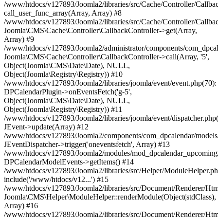
/www/htdocs/v127893/Joomla2/libraries/src/Cache/Controller/Callbac
call_user_func_array(Array, Array) #8
/www/htdocs/v127893/Joomla2/libraries/src/Cache/Controller/Callbac
Joomla\CMS\Cache\Controller\CallbackController->get(Array,
Array) #9
/www/htdocs/v127893/Joomla2/administrator/components/com_dpcalen
Joomla\CMS\Cache\Controller\CallbackController->call(Array, '5',
Object(Joomla\CMS\Date\Date), NULL,
Object(Joomla\Registry\Registry)) #10
/www/htdocs/v127893/Joomla2/libraries/joomla/event/event.php(70):
DPCalendarPlugin->onEventsFetch('g-5',
Object(Joomla\CMS\Date\Date), NULL,
Object(Joomla\Registry\Registry)) #11
/www/htdocs/v127893/Joomla2/libraries/joomla/event/dispatcher.php
JEvent->update(Array) #12
/www/htdocs/v127893/Joomla2/components/com_dpcalendar/models/
JEventDispatcher->trigger('oneventsfetch', Array) #13
/www/htdocs/v127893/Joomla2/modules/mod_dpcalendar_upcoming
DPCalendarModelEvents->getItems() #14
/www/htdocs/v127893/Joomla2/libraries/src/Helper/ModuleHelper.ph
include('/www/htdocs/v12...') #15
/www/htdocs/v127893/Joomla2/libraries/src/Document/Renderer/Htm
Joomla\CMS\Helper\ModuleHelper::renderModule(Object(stdClass),
Array) #16
/www/htdocs/v127893/Joomla2/libraries/src/Document/Renderer/Htm