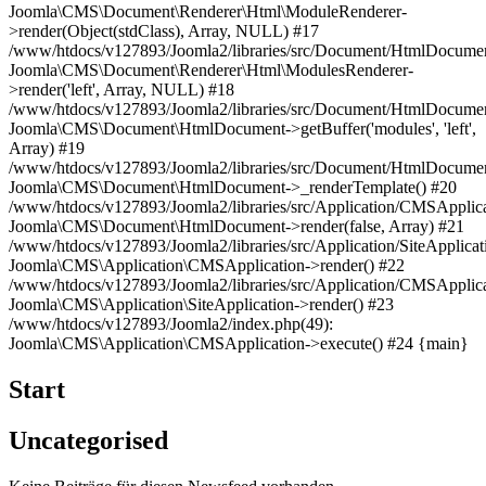
Joomla\CMS\Document\Renderer\Html\ModuleRenderer-
>render(Object(stdClass), Array, NULL) #17
/www/htdocs/v127893/Joomla2/libraries/src/Document/HtmlDocumen
Joomla\CMS\Document\Renderer\Html\ModulesRenderer-
>render('left', Array, NULL) #18
/www/htdocs/v127893/Joomla2/libraries/src/Document/HtmlDocumen
Joomla\CMS\Document\HtmlDocument->getBuffer('modules', 'left',
Array) #19
/www/htdocs/v127893/Joomla2/libraries/src/Document/HtmlDocumen
Joomla\CMS\Document\HtmlDocument->_renderTemplate() #20
/www/htdocs/v127893/Joomla2/libraries/src/Application/CMSApplica
Joomla\CMS\Document\HtmlDocument->render(false, Array) #21
/www/htdocs/v127893/Joomla2/libraries/src/Application/SiteApplicat
Joomla\CMS\Application\CMSApplication->render() #22
/www/htdocs/v127893/Joomla2/libraries/src/Application/CMSApplica
Joomla\CMS\Application\SiteApplication->render() #23
/www/htdocs/v127893/Joomla2/index.php(49):
Joomla\CMS\Application\CMSApplication->execute() #24 {main}
Start
Uncategorised