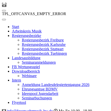
TPL_OFFCANVAS_EMPTY_ERROR
Start
Arbeitskreis Musik
Regierungsbezirke
Regierungsbezirk Freiburg
Regierungsbezirk Karlsruhe
Regierungsbezirk Stuttgart
Regierungsbezirk Tuebingen
Landesausbildung
Seminaranmeldungen
FB Wertungsspiel
Downloadbereich
Webinare
Intern
Anmeldung Landesdelegiertentagung 2026
Ehrungsantrag BDMV
Ideenpool Jugendarbeit
Seminarbuchungen
Flyertool
info@feuerwehrmusik-bw.de
Mo-Fr: 10.00 - 18.00