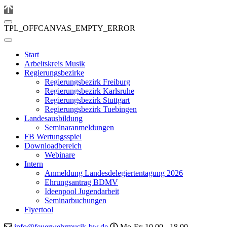
TPL_OFFCANVAS_EMPTY_ERROR
Start
Arbeitskreis Musik
Regierungsbezirke
Regierungsbezirk Freiburg
Regierungsbezirk Karlsruhe
Regierungsbezirk Stuttgart
Regierungsbezirk Tuebingen
Landesausbildung
Seminaranmeldungen
FB Wertungsspiel
Downloadbereich
Webinare
Intern
Anmeldung Landesdelegiertentagung 2026
Ehrungsantrag BDMV
Ideenpool Jugendarbeit
Seminarbuchungen
Flyertool
info@feuerwehrmusik-bw.de
Mo-Fr: 10.00 - 18.00