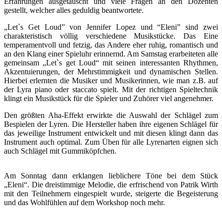
Erfahrungen ausgetauscht und viele Fragen an den Dozenten
gestellt, welcher alles geduldig beantwortete.
„Let`s Get Loud” von Jennifer Lopez und “Eleni” sind zwei
charakteristisch völlig verschiedene Musikstücke. Das Eine
temperamentvoll und fetzig, das Andere eher ruhig, romantisch und
an den Klang einer Spieluhr erinnernd. Am Samstag erarbeiteten alle
gemeinsam „Let`s get Loud“ mit seinen interessanten Rhythmen,
Akzentuierungen, der Mehrstimmigkeit und dynamischen Stellen.
Hierbei erlernten die Musiker und Musikerinnen, wie man z.B. auf
der Lyra piano oder staccato spielt. Mit der richtigen Spieltechnik
klingt ein Musikstück für die Spieler und Zuhörer viel angenehmer.
Den größten Aha-Effekt erwirkte die Auswahl der Schlägel zum
Bespielen der Lyren. Die Hersteller haben ihre eigenen Schlägel für
das jeweilige Instrument entwickelt und mit diesen klingt dann das
Instrument auch optimal. Zum Üben für alle Lyrenarten eignen sich
auch Schlägel mit Gummiköpfchen.
Am Sonntag dann erklangen lieblichere Töne bei dem Stück
„Eleni“. Die dreistimmige Melodie, die erfrischend von Patrik Wirth
mit den Teilnehmern eingespielt wurde, steigerte die Begeisterung
und das Wohlfühlen auf dem Workshop noch mehr.