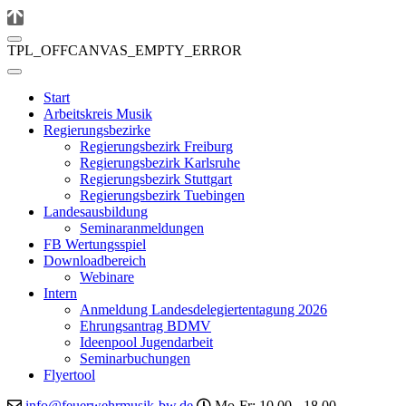
TPL_OFFCANVAS_EMPTY_ERROR
Start
Arbeitskreis Musik
Regierungsbezirke
Regierungsbezirk Freiburg
Regierungsbezirk Karlsruhe
Regierungsbezirk Stuttgart
Regierungsbezirk Tuebingen
Landesausbildung
Seminaranmeldungen
FB Wertungsspiel
Downloadbereich
Webinare
Intern
Anmeldung Landesdelegiertentagung 2026
Ehrungsantrag BDMV
Ideenpool Jugendarbeit
Seminarbuchungen
Flyertool
info@feuerwehrmusik-bw.de
Mo-Fr: 10.00 - 18.00