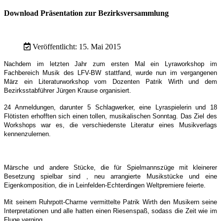
Download Präsentation zur Bezirksversammlung
Veröffentlicht: 15. Mai 2015
Nachdem im letzten Jahr zum ersten Mal ein Lyraworkshop im
Fachbereich Musik des LFV-BW stattfand, wurde nun im vergangenen
März ein Literaturworkshop vom Dozenten Patrik Wirth und dem
Bezirksstabführer Jürgen Krause organisiert.
24 Anmeldungen, darunter 5 Schlagwerker, eine Lyraspielerin und 18
Flötisten erhofften sich einen tollen, musikalischen Sonntag. Das Ziel des
Workshops war es, die verschiedenste Literatur eines Musikverlags
kennenzulernen.
Märsche und andere Stücke, die für Spielmannszüge mit kleinerer
Besetzung spielbar sind , neu arrangierte Musikstücke und eine
Eigenkomposition, die in Leinfelden-Echterdingen Weltpremiere feierte.
Mit seinem Ruhrpott-Charme vermittelte Patrik Wirth den Musikern seine
Interpretationen und alle hatten einen Riesenspaß, sodass die Zeit wie im
Fluge verging.