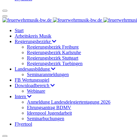
Start
Arbeitskreis Musik
Regierungsbezirke
Regierungsbezirk Freiburg
Regierungsbezirk Karlsruhe
Regierungsbezirk Stuttgart
Regierungsbezirk Tuebingen
Landesausbildung
Seminaranmeldungen
FB Wertungsspiel
Downloadbereich
Webinare
Intern
Anmeldung Landesdelegiertentagung 2026
Ehrungsantrag BDMV
Ideenpool Jugendarbeit
Seminarbuchungen
Flyertool