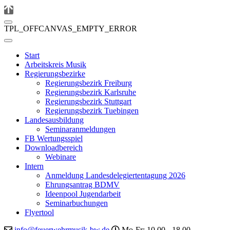
TPL_OFFCANVAS_EMPTY_ERROR
Start
Arbeitskreis Musik
Regierungsbezirke
Regierungsbezirk Freiburg
Regierungsbezirk Karlsruhe
Regierungsbezirk Stuttgart
Regierungsbezirk Tuebingen
Landesausbildung
Seminaranmeldungen
FB Wertungsspiel
Downloadbereich
Webinare
Intern
Anmeldung Landesdelegiertentagung 2026
Ehrungsantrag BDMV
Ideenpool Jugendarbeit
Seminarbuchungen
Flyertool
info@feuerwehrmusik-bw.de
Mo-Fr: 10.00 - 18.00