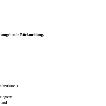
st umgehende Rückmeldung.
iker(innen)
legierte
rband