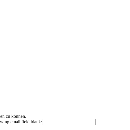
ten zu können.
lowing email field blank: