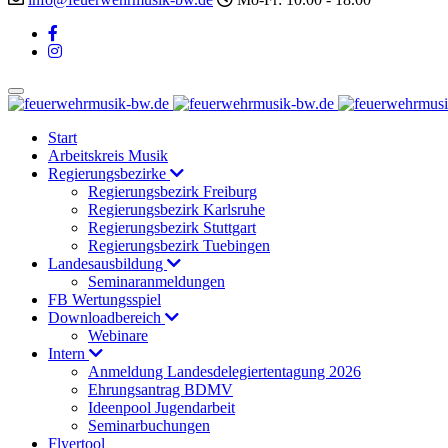
Start
Arbeitskreis Musik
Regierungsbezirke
Regierungsbezirk Freiburg
Regierungsbezirk Karlsruhe
Regierungsbezirk Stuttgart
Regierungsbezirk Tuebingen
Landesausbildung
Seminaranmeldungen
FB Wertungsspiel
Downloadbereich
Webinare
Intern
Anmeldung Landesdelegiertentagung 2026
Ehrungsantrag BDMV
Ideenpool Jugendarbeit
Seminarbuchungen
Flyertool