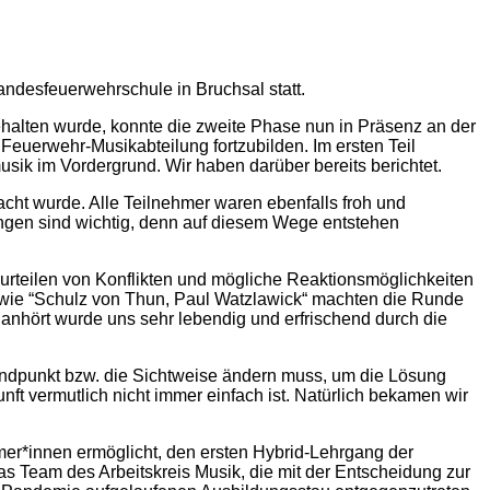
desfeuerwehrschule in Bruchsal statt.
halten wurde, konnte die zweite Phase nun in Präsenz an der
Feuerwehr-Musikabteilung fortzubilden. Im ersten Teil
sik im Vordergrund. Wir haben darüber bereits berichtet.
ht wurde. Alle Teilnehmer waren ebenfalls froh und
tungen sind wichtig, denn auf diesem Wege entstehen
rteilen von Konflikten und mögliche Reaktionsmöglichkeiten
en wie “Schulz von Thun, Paul Watzlawick“ machten die Runde
anhört wurde uns sehr lebendig und erfrischend durch die
ndpunkt bzw. die Sichtweise ändern muss, um die Lösung
nft vermutlich nicht immer einfach ist. Natürlich bekamen wir
mer*innen ermöglicht, den ersten Hybrid-Lehrgang der
 Team des Arbeitskreis Musik, die mit der Entscheidung zur