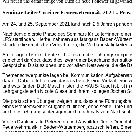
Wir freuen uns darauf einige von Euch als neue Follower zu gewinne
Seminar Leiter*in einer Feuerwehrmusik 2021 - Präs
Am 24. und 25. September 2021 fand nach 2,5 Jahren pandemi
Nachdem die erste Phase des Seminars für Leiter*innen einer
LFS stattfinden. Hierbei nahmen aus fast ganz Baden-Württemb
standen die rechtlichen Vorschriften, die Verbandstätigkeite
Am jetzigen Termin drehte sich alles um die Führungskompete
erleichtert darüber, dass dies, zwar unter Beachtung der gül
Gespräche, Diskussionen und vor allem Netzwerke, die die Ba
Themenschwerpunkte lagen bei Kommunikation, Aufgabenstrukt
darauf. Dabei erfuhren wir, dass es bereits eine Vielzahl vo
und was für den DLK-Maschinisten die HAUS-Regel ist, ist in 
Lehrgangsleiterin Nicole Giesa und ihrem Kollegen Jochen S
Die praktischen Übungen zeigten uns, dass eine Führungskr
eines Problems/einer Aufgabe zu finden, ohne seine Linie und 
auch die Lehrgangsunterlagen auch nochmals zum Nachschl
Vielen Dank an alle Referenten und Ausbilder für die Durchf
Feuerwehrmusik in Baden-Württemberg abzuschließen. Einen h