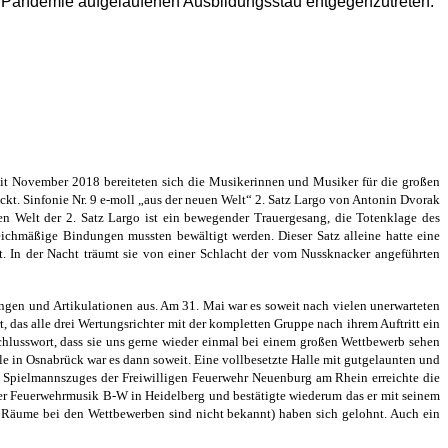
r Pandemie aufgelaufenen Ausbildungsstau entgegenzutreten.
it November 2018 bereiteten sich die
Musikerinnen und Musiker für die großen
kt. Sinfonie Nr. 9 e-moll „aus der neuen Welt“ 2. Satz
Largo von Antonin Dvorak
n Welt der 2. Satz Largo ist ein bewegender Trauergesang, die Totenklage
des
leichmäßige
Bindungen mussten bewältigt werden. Dieser Satz alleine hatte eine
 In der Nacht träumt sie von einer Schlacht der vom Nussknacker angeführten
rungen und
Artikulationen aus. Am 31. Mai war es soweit nach vielen unerwarteten
, das alle drei Wertungsrichter
mit der kompletten Gruppe nach ihrem Auftritt ein
hlusswort, dass sie uns gerne wieder einmal bei einem großen Wettbewerb
sehen
le in Osnabrück war es dann soweit. Eine vollbesetzte
Halle mit gutgelaunten und
 Spielmannszuges der Freiwilligen Feuerwehr Neuenburg
am Rhein erreichte die
der Feuerwehrmusik B-W in Heidelberg und bestätigte wiederum das er mit
seinem
e Räume bei den Wettbewerben sind nicht bekannt) haben
sich gelohnt. Auch ein