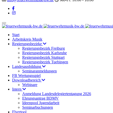
Start
Arbeitskreis Musik
Regierungsbezirke
Regierungsbezirk Freiburg
Regierungsbezirk Karlsruhe
Regierungsbezirk Stuttgart
Regierungsbezirk Tuebingen
Landesausbildung
Seminaranmeldungen
FB Wertungsspiel
Downloadbereich
Webinare
Intern
Anmeldung Landesdelegiertentagung 2026
Ehrungsantrag BDMV
Ideenpool Jugendarbeit
Seminarbuchungen
Flyertool