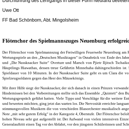
Durchführung des Lehrgangs in dieser Form Neuland betrete
Uwe Ott
FF Bad Schönborn, Abt. Mingolsheim
Flötenchor des Spielmannszuges Neuenburg erfolgrei
Der Flötenchor vom Spielmannszug der Freiwilligen Feuerwehr
Neuenburg am R
Wertungsspiele an den „Deutschen Musiktagen“
in Osnabrück vor. Ende des Jah
und „Die Nussknacker Suite“ Overture und Marsch von
Pjietr Iljitsch Tschai
Häuptlings Hiawathas, dessen treue Gefährtin Minnehaha dahingeschieden ist.
Spieldauer von 10 Minuten. In der Nussknacker Suite geht es um Clara die v
Spielzeugsoldaten gegen das Heer des Mäusekönigs.
Mit ihrer Hilfe siegt der Nussknacker, der sich danach in einen Prinzen verwande
Hindernissen
bei den Vorbereitungen stellte sich das Ensemble „Quintett“ den 
Wertungsgespräch geführt hatten.
Viele Tipps und Vorschläge für die weitere E
und bewerten möchten, ging jetzt das warten los.
Die Nervosität erreichte langs
stimmungsvollen Musikern die von verschieden Blasorchester
musikalisch ange
Note „mit sehr gutem Erfolg“ in der Kategorie 4, Oberstufe.
Der Flötenchor beloh
hohen Niveau sehr gut aufgestellt ist. D
er Aufwand von vielen intensiven Einz
Generalauftritt einen Tag vor der Abfahrt, vor den jüngsten Schülerinnen und Schü