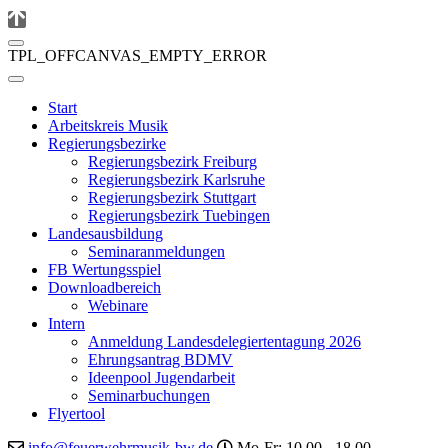
TPL_OFFCANVAS_EMPTY_ERROR
Start
Arbeitskreis Musik
Regierungsbezirke
Regierungsbezirk Freiburg
Regierungsbezirk Karlsruhe
Regierungsbezirk Stuttgart
Regierungsbezirk Tuebingen
Landesausbildung
Seminaranmeldungen
FB Wertungsspiel
Downloadbereich
Webinare
Intern
Anmeldung Landesdelegiertentagung 2026
Ehrungsantrag BDMV
Ideenpool Jugendarbeit
Seminarbuchungen
Flyertool
info@feuerwehrmusik-bw.de
Mo-Fr: 10.00 - 18.00