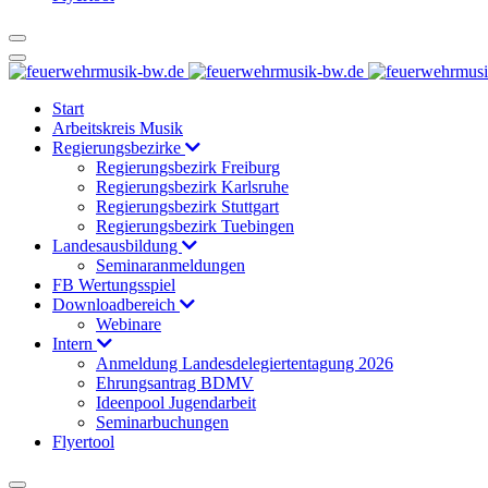
Start
Arbeitskreis Musik
Regierungsbezirke
Regierungsbezirk Freiburg
Regierungsbezirk Karlsruhe
Regierungsbezirk Stuttgart
Regierungsbezirk Tuebingen
Landesausbildung
Seminaranmeldungen
FB Wertungsspiel
Downloadbereich
Webinare
Intern
Anmeldung Landesdelegiertentagung 2026
Ehrungsantrag BDMV
Ideenpool Jugendarbeit
Seminarbuchungen
Flyertool