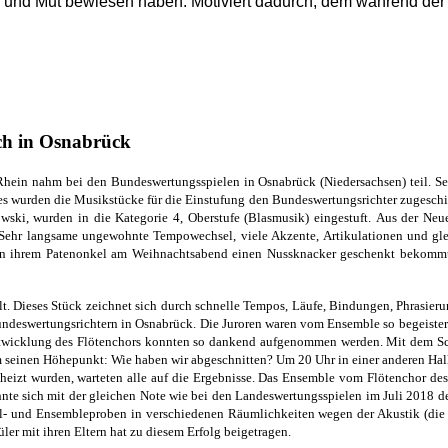
n und Mut bewiesen haben. Motiviert dadurch, dem während de
ch in Osnabrück
hein nahm bei den Bundeswertungsspielen in Osnabrück (Niedersachsen)
teil.
Se
res wurden die Musikstücke für die Einstufung den
Bundeswertungsrichter zugeschic
kowski, wurden in die Kategorie 4, Oberstufe (Blasmusik) eingestuft.
Aus der Neue
Sehr langsame ungewohnte Tempowechsel, viele Akzente, Artikulationen und g
on ihrem Patenonkel am Weihnachtsabend einen Nussknacker geschenkt bekommt.
lt. Dieses
Stück zeichnet sich durch schnelle Tempos, Läufe, Bindungen, Phrasie
Bundeswertungsrichtern
in Osnabrück. Die Juroren waren vom Ensemble so begeistert
ntwicklung des Flötenchors konnten so
dankend aufgenommen werden.
Mit dem Sc
am seinen Höhepunkt: Wie haben wir abgeschnitten?
Um 20 Uhr in einer anderen Hal
heizt wurden, warteten alle auf die Ergebnisse.
Das Ensemble vom Flötenchor des
nte sich mit der gleichen Note wie bei den Landeswertungsspielen im Juli 2018 
el- und Ensembleproben in verschiedenen Räumlich
keiten wegen der Akustik (di
ler mit ihren Eltern hat zu diesem Erfolg beigetragen.