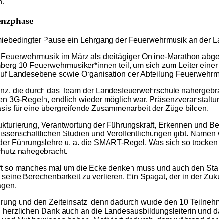
n.
enzphase
ebedingter Pause ein Lehrgang der Feuerwehrmusik an der Lan
 Feuerwehrmusik im März als dreitägiger Online-Marathon abge
erg 10 Feuerwehrmusiker*innen teil, um sich zum Leiter einer 
n auf Landesebene sowie Organisation der Abteilung Feuerwehrmu
nz, die durch das Team der Landesfeuerwehrschule nähergebrac
tigen 3G-Regeln, endlich wieder möglich war. Präsenzveranstal
sis für eine übergreifende Zusammenarbeit der Züge bilden.
urierung, Verantwortung der Führungskraft, Erkennen und Beu
n wissenschaftlichen Studien und Veröffentlichungen gibt. Nam
der Führungslehre u. a. die SMART-Regel. Was sich so trocken 
chutz nahegebracht.
aft so manches mal um die Ecke denken muss und auch den Sta
seine Berechenbarkeit zu verlieren. Ein Spagat, der in der Zuku
agen.
ührung und den Zeiteinsatz, denn dadurch wurde den 10 Teilneh
erzlichen Dank auch an die Landesausbildungsleiterin und das