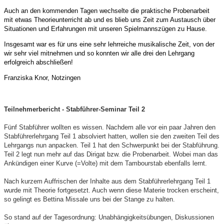
Auch an
den kommenden Tagen wechselte die praktische Probenarbeit
mit etwas Theorieunterricht ab und es blieb uns Zeit zum Austausch über
Situationen und Erfahrungen mit unseren Spielmannszügen zu Hause.
Insgesamt war es für uns eine sehr lehrreiche musikalische Zeit, von der
wir sehr viel mitnehmen und so konnten wir alle drei den Lehrgang
erfolgreich abschließen!
Franziska Knor, Notzingen
Teilnehmerbericht - Stabführer-Seminar Teil 2
Fünf Stabführer wollten es wissen. Nachdem alle vor ein paar Jahren den
Stabführerlehrgang Teil 1 absolviert hatten, wollen sie den zweiten Teil des
Lehrgangs nun anpacken. Teil 1 hat den Schwerpunkt bei der Stabführung.
Teil 2 legt nun mehr auf das Dirigat bzw. die Probenarbeit. Wobei man das
Ankündigen einer Kurve (=Volte) mit dem Tambourstab ebenfalls lernt.
Nach kurzem Auffrischen der Inhalte aus dem Stabführerlehrgang Teil 1
wurde mit Theorie fortgesetzt. Auch wenn diese Materie trocken erscheint,
so gelingt es Bettina Missale uns bei der Stange zu halten.
So stand auf der Tagesordnung: Unabhängigkeitsübungen, Diskussionen