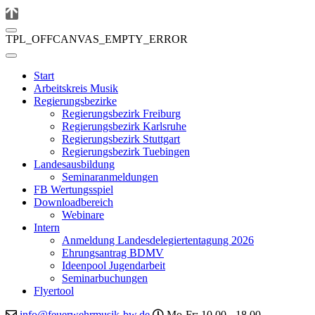
TPL_OFFCANVAS_EMPTY_ERROR
Start
Arbeitskreis Musik
Regierungsbezirke
Regierungsbezirk Freiburg
Regierungsbezirk Karlsruhe
Regierungsbezirk Stuttgart
Regierungsbezirk Tuebingen
Landesausbildung
Seminaranmeldungen
FB Wertungsspiel
Downloadbereich
Webinare
Intern
Anmeldung Landesdelegiertentagung 2026
Ehrungsantrag BDMV
Ideenpool Jugendarbeit
Seminarbuchungen
Flyertool
info@feuerwehrmusik-bw.de
Mo-Fr: 10.00 - 18.00