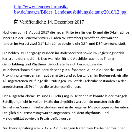
http://www.feuerwehrmusik-
bw.de/images/Bilder_Landesausbildungsleitung/2018/12.jpg
Veröffentlicht: 14. Dezember 2017
Nachdem zum 1. August 2017 die neuen Kriterien für den E- und die D-Lehrgänge
innerhalb der Feuerwehrmusik Baden-Württemberg veröffentlicht wurden
fanden im Herbst zwei D1*-Lehrgänge sowie je ein D2*- und D3*-Lehrgang statt.
Die beiden D1-Lehrgänge wurden im Bodenseekreis sowie im Regierungsbezirk
Karlsruhe durchgeführt. Neu war hier für die Ausbilder auch das Thema
Gehörbildung und Rhythmik. Jedoch stellte sich heraus, dass die
Teilnehmer/innen diesen Bereich sehr gut aufnahmen. Auch die Theorie- und
Praxisinhalte wurden sehr gut vermittelt und so bestanden im Bodenseekreis alle
16 angetretenen Prüflinge die Prüfungen. Im Bezirk Karlsruhe bestanden 14 der
angetretenen 18 Prüflinge die Leistungsprüfungen.
Der ausgeschriebene D2- und D3-Lehrgang in Heidenheim konnte leider mangels
Beteiligung nicht in vollem Maße durchgeführt werden. So mussten sich die
Teilnehmer/innen im Selbststudium und in der eigenen Musikgruppe vorbereiten.
Lediglich ein Lernsamstag wurde angeboten, bei dem Rhythmus- und
Melodiediktat sowie die Praxis beübt wurden.
Zur Theorieprüfung am 02.12.2017 in Giengen traten zwei D2-Teilnehmerinnen