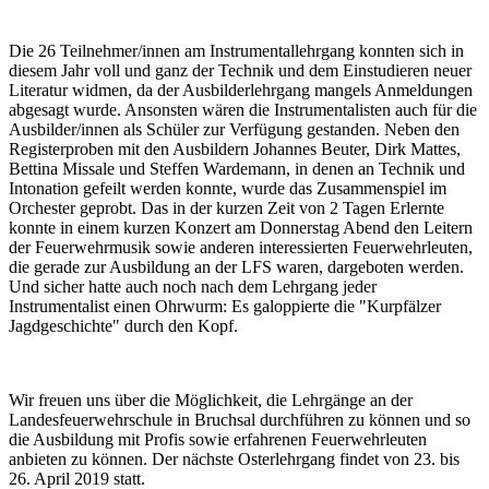
Die 26 Teilnehmer/innen am Instrumentallehrgang konnten sich in
diesem Jahr voll und ganz der Technik und dem Einstudieren neuer
Literatur widmen, da der Ausbilderlehrgang mangels Anmeldungen
abgesagt wurde. Ansonsten wären die Instrumentalisten auch für die
Ausbilder/innen als Schüler zur Verfügung gestanden. Neben den
Registerproben mit den Ausbildern Johannes Beuter, Dirk Mattes,
Bettina Missale und Steffen Wardemann, in denen an Technik und
Intonation gefeilt werden konnte, wurde das Zusammenspiel im
Orchester geprobt. Das in der kurzen Zeit von 2 Tagen Erlernte
konnte in einem kurzen Konzert am Donnerstag Abend den Leitern
der Feuerwehrmusik sowie anderen interessierten Feuerwehrleuten,
die gerade zur Ausbildung an der LFS waren, dargeboten werden.
Und sicher hatte auch noch nach dem Lehrgang jeder
Instrumentalist einen Ohrwurm: Es galoppierte die "Kurpfälzer
Jagdgeschichte" durch den Kopf.
Wir freuen uns über die Möglichkeit, die Lehrgänge an der
Landesfeuerwehrschule in Bruchsal durchführen zu können und so
die Ausbildung mit Profis sowie erfahrenen Feuerwehrleuten
anbieten zu können. Der nächste Osterlehrgang findet von 23. bis
26. April 2019 statt.