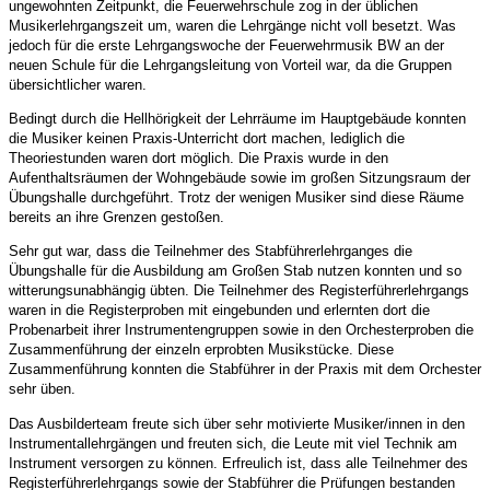
ungewohnten Zeitpunkt, die Feuerwehrschule zog in der üblichen
Musikerlehrgangszeit um, waren die Lehrgänge nicht voll besetzt. Was
jedoch für die erste Lehrgangswoche der Feuerwehrmusik BW an der
neuen Schule für die Lehrgangsleitung von Vorteil war, da die Gruppen
übersichtlicher waren.
Bedingt durch die Hellhörigkeit der Lehrräume im Hauptgebäude konnten
die Musiker keinen Praxis-Unterricht dort machen, lediglich die
Theoriestunden waren dort möglich. Die Praxis wurde in den
Aufenthaltsräumen der Wohngebäude sowie im großen Sitzungsraum der
Übungshalle durchgeführt. Trotz der wenigen Musiker sind diese Räume
bereits an ihre Grenzen gestoßen.
Sehr gut war, dass die Teilnehmer des Stabführerlehrganges die
Übungshalle für die Ausbildung am Großen Stab nutzen konnten und so
witterungsunabhängig übten. Die Teilnehmer des Registerführerlehrgangs
waren in die Registerproben mit eingebunden und erlernten dort die
Probenarbeit ihrer Instrumentengruppen sowie in den Orchesterproben die
Zusammenführung der einzeln erprobten Musikstücke. Diese
Zusammenführung konnten die Stabführer in der Praxis mit dem Orchester
sehr üben.
Das Ausbilderteam freute sich über sehr motivierte Musiker/innen in den
Instrumentallehrgängen und freuten sich, die Leute mit viel Technik am
Instrument versorgen zu können. Erfreulich ist, dass alle Teilnehmer des
Registerführerlehrgangs sowie der Stabführer die Prüfungen bestanden