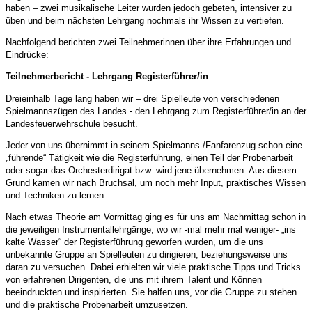
haben – zwei musikalische Leiter wurden jedoch gebeten, intensiver zu
üben und beim nächsten Lehrgang nochmals ihr Wissen zu vertiefen.
Nachfolgend berichten zwei Teilnehmerinnen über ihre Erfahrungen und
Eindrücke:
Teilnehmerbericht - Lehrgang Registerführer/in
Dreieinhalb Tage lang haben wir – drei Spielleute von verschiedenen
Spielmannszügen des Landes - den Lehrgang zum Registerführer/in an der
Landesfeuerwehrschule besucht.
Jeder von uns übernimmt in seinem Spielmanns-/Fanfarenzug schon eine
„führende“ Tätigkeit wie die Registerführung, einen Teil der Probenarbeit
oder sogar das Orchesterdirigat bzw. wird jene übernehmen. Aus diesem
Grund kamen wir nach Bruchsal, um noch mehr Input, praktisches Wissen
und Techniken zu lernen.
Nach etwas Theorie am Vormittag ging es für uns am Nachmittag schon in
die jeweiligen Instrumentallehrgänge, wo wir -mal mehr mal weniger- „ins
kalte Wasser“ der Registerführung geworfen wurden, um die uns
unbekannte Gruppe an Spielleuten zu dirigieren, beziehungsweise uns
daran zu versuchen. Dabei erhielten wir viele praktische Tipps und Tricks
von erfahrenen Dirigenten, die uns mit ihrem Talent und Können
beeindruckten und inspirierten. Sie halfen uns, vor die Gruppe zu stehen
und die praktische Probenarbeit umzusetzen.