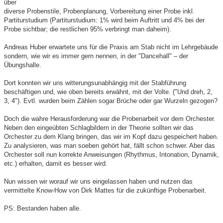
über
diverse Probenstile, Probenplanung, Vorbereitung einer Probe inkl.
Partiturstudium (Partiturstudium: 1% wird beim Auftritt und 4% bei der
Probe sichtbar; die restlichen 95% verbringt man daheim).
Andreas Huber erwartete uns für die Praxis am Stab nicht im Lehrgebäude
sondern, wie wir es immer gern nennen, in der "Dancehall" – der
Übungshalle.
Dort konnten wir uns witterungsunabhängig mit der Stabführung
beschäftigen und, wie oben bereits erwähnt, mit der Volte. ("Und dreh, 2,
3, 4"). Evtl. wurden beim Zählen sogar Brüche oder gar Wurzeln gezogen?
Doch die wahre Herausforderung war die Probenarbeit vor dem Orchester.
Neben den eingeübten Schlagbildern in der Theorie sollten wir das
Orchester zu dem Klang bringen, das wir im Kopf dazu gespeichert haben.
Zu analysieren, was man soeben gehört hat, fällt schon schwer. Aber das
Orchester soll nun korrekte Anweisungen (Rhythmus, Intonation, Dynamik,
etc.) erhalten, damit es besser wird.
Nun wissen wir worauf wir uns eingelassen haben und nutzen das
vermittelte Know-How von Dirk Mattes für die zukünftige Probenarbeit.
PS: Bestanden haben alle.