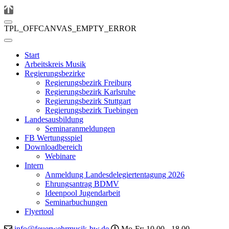
TPL_OFFCANVAS_EMPTY_ERROR
Start
Arbeitskreis Musik
Regierungsbezirke
Regierungsbezirk Freiburg
Regierungsbezirk Karlsruhe
Regierungsbezirk Stuttgart
Regierungsbezirk Tuebingen
Landesausbildung
Seminaranmeldungen
FB Wertungsspiel
Downloadbereich
Webinare
Intern
Anmeldung Landesdelegiertentagung 2026
Ehrungsantrag BDMV
Ideenpool Jugendarbeit
Seminarbuchungen
Flyertool
info@feuerwehrmusik-bw.de
Mo-Fr: 10.00 - 18.00