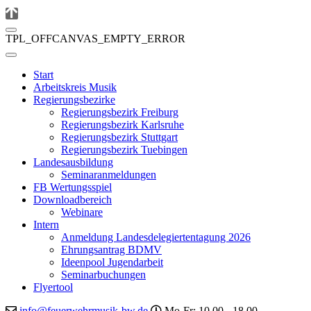
TPL_OFFCANVAS_EMPTY_ERROR
Start
Arbeitskreis Musik
Regierungsbezirke
Regierungsbezirk Freiburg
Regierungsbezirk Karlsruhe
Regierungsbezirk Stuttgart
Regierungsbezirk Tuebingen
Landesausbildung
Seminaranmeldungen
FB Wertungsspiel
Downloadbereich
Webinare
Intern
Anmeldung Landesdelegiertentagung 2026
Ehrungsantrag BDMV
Ideenpool Jugendarbeit
Seminarbuchungen
Flyertool
info@feuerwehrmusik-bw.de
Mo-Fr: 10.00 - 18.00