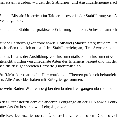
al erstellt wurden, wurden der Stabführer- und Ausbilderlehrgang na
ettina Missale Unterricht im Taktieren sowie in der Stabführung von A
eisungen etc.
konnten die Stabführer praktische Erfahrung mit dem Orchester sammel
tliche Lernerfolgskontrolle sowie Hofballet (Marschieren) mit dem Orch
chließen und sich nun auf den Stabführerlehrgang Teil 2 vorbereiten.
en des Inhalts der Ausbildung von Instrumentalisten am Instrument v
richt wurden verschiedenste Arten des Erlernens gezeigt und mit den
men die dazugehörenden Lernerfolgskontrollen ab.
 Profi-Musikern sammeln. Hier wurden die Themen praktisch behandelt 
en. Alle Ausbilder haben mit Erfolg teilgenommen.
erwehr Baden-Württemberg bei den beiden Lehrgängen übernehmen. Sie
h das Orchester zu dem die anderen Lehrgänge an der LFS sowie Lehrk
kurz das Orchester sowie Lehrgänge vor.
 die Bezirkskonzerte noch als Überraschung dienen sollen. Doch so vi