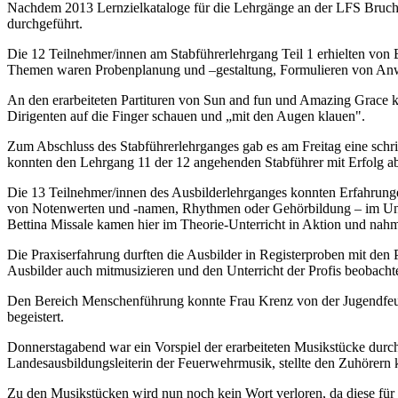
Nachdem 2013 Lernzielkataloge für die Lehrgänge an der LFS Bruchs
durchgeführt.
Die 12 Teilnehmer/innen am Stabführerlehrgang Teil 1 erhielten von B
Themen waren Probenplanung und –gestaltung, Formulieren von Anw
An den erarbeiteten Partituren von Sun and fun und Amazing Grace 
Dirigenten auf die Finger schauen und „mit den Augen klauen".
Zum Abschluss des Stabführerlehrganges gab es am Freitag eine schrif
konnten den Lehrgang 11 der 12 angehenden Stabführer mit Erfolg abs
Die 13 Teilnehmer/innen des Ausbilderlehrganges konnten Erfahrung
von Notenwerten und -namen, Rhythmen oder Gehörbildung – im Unter
Bettina Missale kamen hier im Theorie-Unterricht in Aktion und nah
Die Praxiserfahrung durften die Ausbilder in Registerproben mit den
Ausbilder auch mitmusizieren und den Unterricht der Profis beobacht
Den Bereich Menschenführung konnte Frau Krenz von der Jugendfeu
begeistert.
Donnerstagabend war ein Vorspiel der erarbeiteten Musikstücke durc
Landesausbildungsleiterin der Feuerwehrmusik, stellte den Zuhörern 
Zu den Musikstücken wird nun noch kein Wort verloren, da diese für