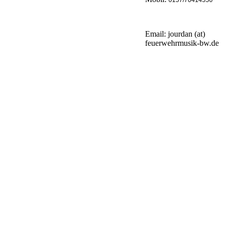
0157/70414550
Email: jourdan (at)
feuerwehrmusik-bw.de