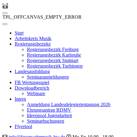
TPL_OFFCANVAS_EMPTY_ERROR
Start
Arbeitskreis Musik
Regierungsbezirke
Regierungsbezirk Freiburg
Regierungsbezirk Karlsruhe
Regierungsbezirk Stuttgart
Regierungsbezirk Tuebingen
Landesausbildung
Seminaranmeldungen
FB Wertungsspiel
Downloadbereich
Webinare
Intern
Anmeldung Landesdelegiertentagung 2026
Ehrungsantrag BDMV
Ideenpool Jugendarbeit
Seminarbuchungen
Flyertool
info@feuerwehrmusik-bw.de
Mo-Fr: 10.00 - 18.00