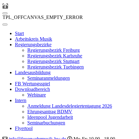
TPL_OFFCANVAS_EMPTY_ERROR
Start
Arbeitskreis Musik
Regierungsbezirke
Regierungsbezirk Freiburg
Regierungsbezirk Karlsruhe
Regierungsbezirk Stuttgart
Regierungsbezirk Tuebingen
Landesausbildung
Seminaranmeldungen
FB Wertungsspiel
Downloadbereich
Webinare
Intern
Anmeldung Landesdelegiertentagung 2026
Ehrungsantrag BDMV
Ideenpool Jugendarbeit
Seminarbuchungen
Flyertool
info@feuerwehrmusik-bw.de
Mo-Fr: 10.00 - 18.00