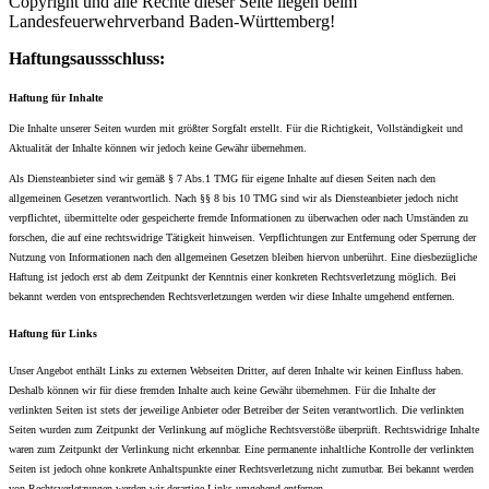
Copyright und alle Rechte dieser Seite liegen beim
Landesfeuerwehrverband Baden-Württemberg!
Haftungsaussschluss:
Haftung für Inhalte
Die Inhalte unserer Seiten wurden mit größter Sorgfalt erstellt. Für die Richtigkeit, Vollständigkeit und
Aktualität der Inhalte können wir jedoch keine Gewähr übernehmen.
Als Diensteanbieter sind wir gemäß § 7 Abs.1 TMG für eigene Inhalte auf diesen Seiten nach den
allgemeinen Gesetzen verantwortlich. Nach §§ 8 bis 10 TMG sind wir als Diensteanbieter jedoch nicht
verpflichtet, übermittelte oder gespeicherte fremde Informationen zu überwachen oder nach Umständen zu
forschen, die auf eine rechtswidrige Tätigkeit hinweisen. Verpflichtungen zur Entfernung oder Sperrung der
Nutzung von Informationen nach den allgemeinen Gesetzen bleiben hiervon unberührt. Eine diesbezügliche
Haftung ist jedoch erst ab dem Zeitpunkt der Kenntnis einer konkreten Rechtsverletzung möglich. Bei
bekannt werden von entsprechenden Rechtsverletzungen werden wir diese Inhalte umgehend entfernen.
Haftung für Links
Unser Angebot enthält Links zu externen Webseiten Dritter, auf deren Inhalte wir keinen Einfluss haben.
Deshalb können wir für diese fremden Inhalte auch keine Gewähr übernehmen. Für die Inhalte der
verlinkten Seiten ist stets der jeweilige Anbieter oder Betreiber der Seiten verantwortlich. Die verlinkten
Seiten wurden zum Zeitpunkt der Verlinkung auf mögliche Rechtsverstöße überprüft. Rechtswidrige Inhalte
waren zum Zeitpunkt der Verlinkung nicht erkennbar. Eine permanente inhaltliche Kontrolle der verlinkten
Seiten ist jedoch ohne konkrete Anhaltspunkte einer Rechtsverletzung nicht zumutbar. Bei bekannt werden
von Rechtsverletzungen werden wir derartige Links umgehend entfernen.