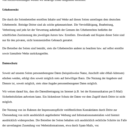
Urheberrecht
Die durch die Seitenbetreiber erstellten Inhalte und Werke auf diesen Seiten unterliegen dem deutschen
Urheberrecht. Beiträge Dritter sind als solche gekennzeichnet. Die Vervielfältigung, Bearbeitung,
Verbreitung und jede Art der Verwertung außerhalb der Grenzen des Urheberrechtes bedürfen der
schriftlichen Zustimmung des jeweiligen Autors bzw. Erstellers. Downloads und Kopien dieser Seite sind
nur für den privaten, nicht kommerziellen Gebrauch gestattet.
Die Betreiber der Seiten sind bemüht, stets die Urheberrechte anderer zu beachten bzw. auf selbst erstellte
sowie lizenzfreie Werke zurückzugreifen.
Datenschutz
Soweit auf unseren Seiten personenbezogene Daten (beispielsweise Name, Anschrift oder eMail-Adressen)
erhoben werden, erfolgt dies soweit möglich stets auf freiwilliger Basis. Die Nutzung der Angebote und
Dienste ist, soweit möglich, stets ohne Angabe personenbezogener Daten möglich.
Wir weisen darauf hin, dass die Datenübertragung im Internet (z.B. bei der Kommunikation per E-Mail)
Sicherheitslücken aufweisen kann. Ein lückenloser Schutz der Daten vor dem Zugriff durch Dritte ist nicht
möglich.
Der Nutzung von im Rahmen der Impressumspflicht veröffentlichten Kontaktdaten durch Dritte zur
Übersendung von nicht ausdrücklich angeforderter Werbung und Informationsmaterialien wird hiermit
ausdrücklich widersprochen. Die Betreiber der Seiten behalten sich ausdrücklich rechtliche Schritte im Falle
der unverlangten Zusendung von Werbeinformationen, etwa durch Spam-Mails, vor.