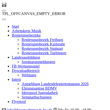
TPL_OFFCANVAS_EMPTY_ERROR
Start
Arbeitskreis Musik
Regierungsbezirke
Regierungsbezirk Freiburg
Regierungsbezirk Karlsruhe
Regierungsbezirk Stuttgart
Regierungsbezirk Tuebingen
Landesausbildung
Seminaranmeldungen
FB Wertungsspiel
Downloadbereich
Webinare
Intern
Anmeldung Landesdelegiertentagung 2026
Ehrungsantrag BDMV
Ideenpool Jugendarbeit
Seminarbuchungen
Flyertool
info@feuerwehrmusik-bw.de
Mo-Fr: 10.00 - 18.00