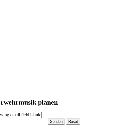
erwehrmusik planen
lowing email field blank: