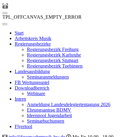
TPL_OFFCANVAS_EMPTY_ERROR
Start
Arbeitskreis Musik
Regierungsbezirke
Regierungsbezirk Freiburg
Regierungsbezirk Karlsruhe
Regierungsbezirk Stuttgart
Regierungsbezirk Tuebingen
Landesausbildung
Seminaranmeldungen
FB Wertungsspiel
Downloadbereich
Webinare
Intern
Anmeldung Landesdelegiertentagung 2026
Ehrungsantrag BDMV
Ideenpool Jugendarbeit
Seminarbuchungen
Flyertool
info@feuerwehrmusik-bw.de
Mo-Fr: 10.00 - 18.00